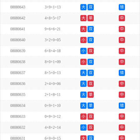
08080643
3+9+1=13
大
双
错
08080642
4+8+5=17
大
单
中
08080641
9+6+6=21
大
双
中
08080640
3+2+0=05
小
双
中
08080639
6+8+4=18
小
双
中
08080638
8+0+1=09
小
双
中
08080637
8+5+0=13
大
双
错
08080636
2+4+0=06
大
双
中
08080635
2+1+8=11
大
单
中
08080634
0+9+1=10
大
单
错
08080633
0+9+3=12
小
双
中
08080632
4+8+2=14
小
双
中
08080631
6+9+0=15
大
双
中