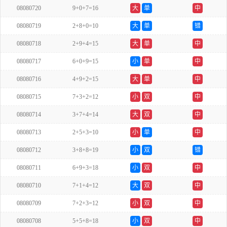
08080720
9+0+7=16
大
单
中
08080719
2+8+0=10
大
单
错
08080718
2+9+4=15
大
单
中
08080717
6+0+9=15
小
单
中
08080716
4+9+2=15
大
单
中
08080715
7+3+2=12
小
双
中
08080714
3+7+4=14
大
双
中
08080713
2+5+3=10
小
单
中
08080712
3+8+8=19
小
双
错
08080711
6+9+3=18
小
双
中
08080710
7+1+4=12
大
双
中
08080709
7+2+3=12
小
双
中
08080708
5+5+8=18
小
双
中