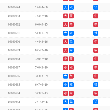
08080694
1+4+4=09
大
双
错
08080693
7+4+7=18
大
双
中
08080692
6+0+9=15
大
单
中
08080691
5+3+1=09
大
双
错
08080690
4+4+8=16
大
单
中
08080689
9+5+2=16
大
单
中
08080688
3+0+7=10
小
双
中
08080687
7+0+3=10
小
双
中
08080686
3+3+3=09
大
单
中
08080685
6+7+6=19
小
双
错
08080684
3+3+7=13
小
单
中
08080683
2+1+3=06
大
单
错