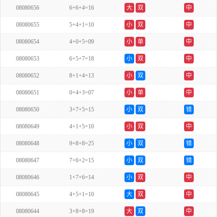
08080656
6+6+4=16
大
双
中
08080655
5+4+1=10
小
双
中
08080654
4+0+5=09
小
单
中
08080653
6+5+7=18
小
双
中
08080652
8+1+4=13
小
双
中
08080651
0+4+3=07
小
单
中
08080650
3+7+5=15
小
双
错
08080649
4+1+5=10
小
双
中
08080648
9+8+8=25
小
双
错
08080647
7+6+2=15
小
双
错
08080646
1+7+6=14
小
双
中
08080645
4+5+1=10
大
双
中
08080644
3+8+8=19
大
双
中