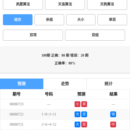
夙愿算法
天诛算法
天狗算法
组合
杀组
大小
单双
双项
双组
100期 正确：80 期 错误：20 期
正确率：80%
预测
走势
统计
期号
号码
预测
结果
08080723
---
小
单
---
08080722
1+8+2=11
大
双
错
08080721
2+6+4=12
大
双
中