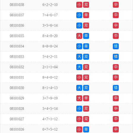
08101038
6+2+2=10
小
双
中
08101037
7+4+6=17
小
单
中
08101036
3+5+6=14
小
双
中
08101035
8+4+8=20
大
单
中
08101034
8+8+8=24
小
单
错
08101033
5+4+2=11
大
双
错
08101032
2+1+1=04
大
双
中
08101031
8+4+0=12
小
双
中
08101030
8+1+4=13
大
双
错
08101029
3+7+9=19
大
单
中
08101028
5+4+5=14
小
双
中
08101027
4+7+1=12
小
双
中
08101026
0+7+5=12
小
单
中