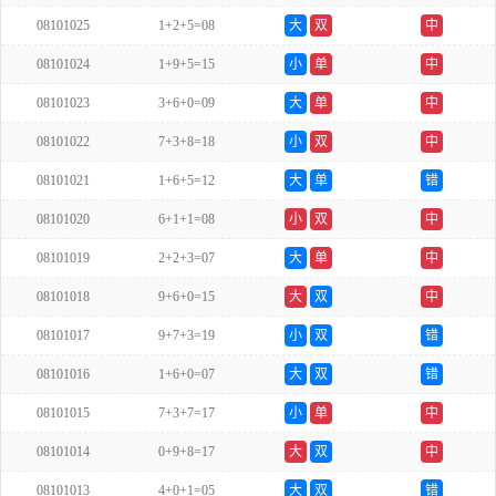
08101025
1+2+5=08
大
双
中
08101024
1+9+5=15
小
单
中
08101023
3+6+0=09
大
单
中
08101022
7+3+8=18
小
双
中
08101021
1+6+5=12
大
单
错
08101020
6+1+1=08
小
双
中
08101019
2+2+3=07
大
单
中
08101018
9+6+0=15
大
双
中
08101017
9+7+3=19
小
双
错
08101016
1+6+0=07
大
双
错
08101015
7+3+7=17
小
单
中
08101014
0+9+8=17
大
双
中
08101013
4+0+1=05
大
双
错