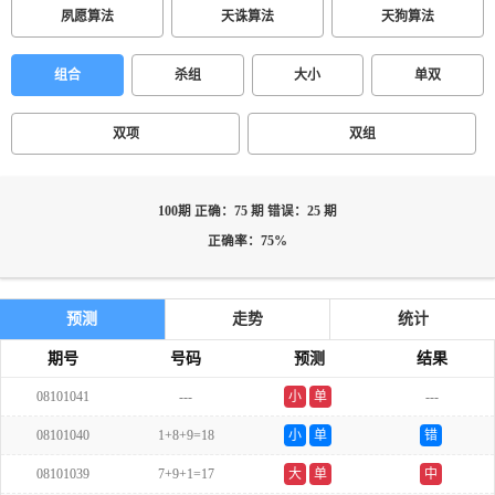
夙愿算法
天诛算法
天狗算法
组合
杀组
大小
单双
双项
双组
100期 正确：75 期 错误：25 期
正确率：75%
预测
走势
统计
期号
号码
预测
结果
08101041
---
小
单
---
08101040
1+8+9=18
小
单
错
08101039
7+9+1=17
大
单
中