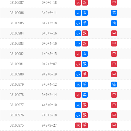
08100987
6+6+6=18
大
双
中
08100986
3+2+6=11
大
双
错
08100985
8+7+3=18
小
单
错
08100984
6+3+7=16
小
双
中
08100983
6+6+4=16
小
双
中
08100982
1+9+5=15
大
双
中
08100981
0+2+5=07
小
双
中
08100980
9+2+8=19
小
单
中
08100979
3+5+4=12
大
单
错
08100978
5+7+2=14
大
单
中
08100977
4+6+0=10
大
双
中
08100976
7+8+3=18
小
双
中
08100975
9+9+9=27
大
单
中