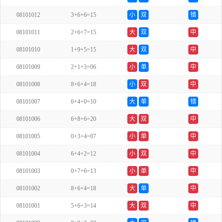
08101012
3+6+6=15
小
双
错
08101011
2+6+7=15
大
双
中
08101010
1+9+5=15
大
双
中
08101009
2+1+3=06
小
单
中
08101008
8+6+4=18
小
双
中
08101007
6+4+0=10
大
单
错
08101006
6+8+6=20
大
双
中
08101005
0+3+4=07
小
单
中
08101004
6+4+2=12
小
双
中
08101003
0+7+6=13
小
单
中
08101002
8+6+4=18
大
单
中
08101001
5+6+3=14
大
双
中