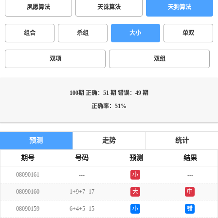
夙愿算法
天诛算法
天狗算法
组合
杀组
大小
单双
双项
双组
100期 正确：51 期 错误：49 期
正确率：51%
预测
走势
统计
期号
号码
预测
结果
08090161
---
小
---
双
08090160
1+9+7=17
大
中
08090159
6+4+5=15
小
错