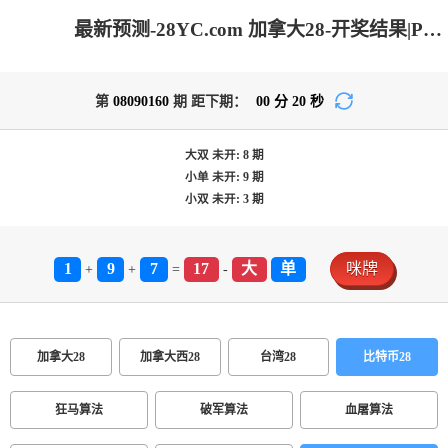
最新预测-28YC.com 加拿大28-开奖结果|PC结果在线咪牌|加拿大28在线预测网|加拿大pc在线_专注研究在线加拿大预测！
第
08090160
期 距下期：
00
分
20
秒
大双
未开:
8
期
小单
未开:
9
期
小双
未开:
3
期
1
9
7
17
大
单
咪牌
+
+
=
-
加拿大28
加拿大西28
台湾28
比特币28
狂马算法
破军算法
血屠算法