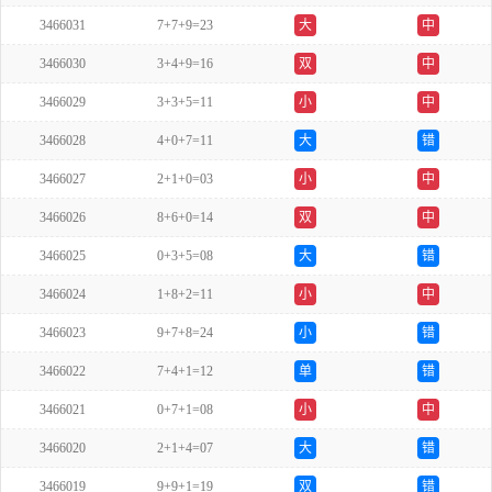
3466031
7+7+9=23
大
中
3466030
3+4+9=16
双
中
3466029
3+3+5=11
小
中
3466028
4+0+7=11
大
错
3466027
2+1+0=03
小
中
3466026
8+6+0=14
双
中
3466025
0+3+5=08
大
错
3466024
1+8+2=11
小
中
3466023
9+7+8=24
小
错
3466022
7+4+1=12
单
错
3466021
0+7+1=08
小
中
3466020
2+1+4=07
大
错
3466019
9+9+1=19
双
错