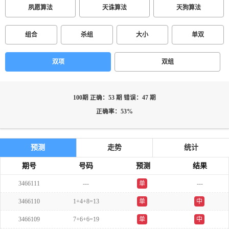
夙愿算法
天诛算法
天狗算法
组合
杀组
大小
单双
双项
双组
100期 正确：53 期 错误：47 期
正确率：53%
预测
走势
统计
期号
号码
预测
结果
3466111
---
单
---
3466110
1+4+8=13
单
中
3466109
7+6+6=19
单
中