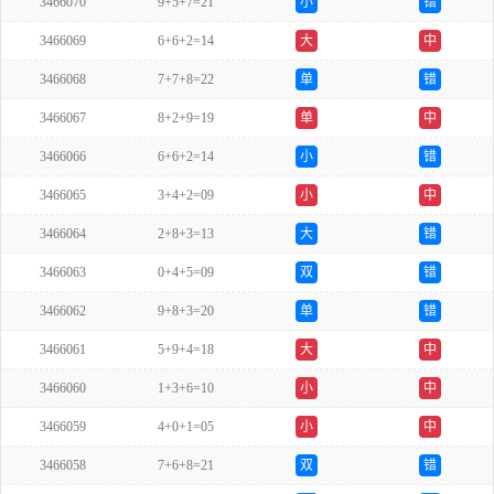
3466070
9+5+7=21
小
错
3466069
6+6+2=14
大
中
3466068
7+7+8=22
单
错
3466067
8+2+9=19
单
中
3466066
6+6+2=14
小
错
3466065
3+4+2=09
小
中
3466064
2+8+3=13
大
错
3466063
0+4+5=09
双
错
3466062
9+8+3=20
单
错
3466061
5+9+4=18
大
中
3466060
1+3+6=10
小
中
3466059
4+0+1=05
小
中
3466058
7+6+8=21
双
错