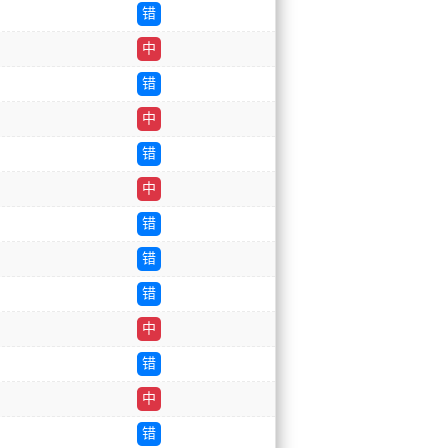
错
中
错
中
错
中
错
错
错
中
错
中
错