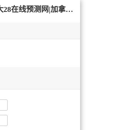
最新预测-28YC.com 加拿大28-开奖结果|PC结果在线咪牌|加拿大28在线预测网|加拿大pc在线_专注研究在线加拿大预测！