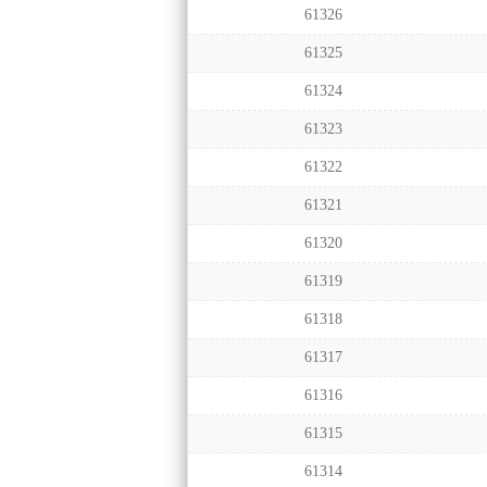
61326
61325
61324
61323
61322
61321
61320
61319
61318
61317
61316
61315
61314