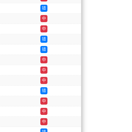
错
中
中
错
错
中
中
中
错
中
中
中
错