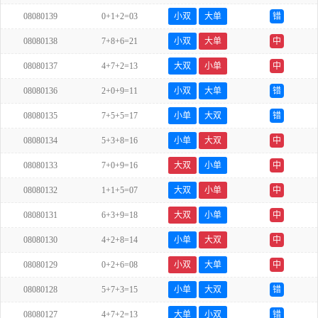
08080139
0+1+2=03
小双
大单
错
08080138
7+8+6=21
小双
大单
中
08080137
4+7+2=13
大双
小单
中
08080136
2+0+9=11
小双
大单
错
08080135
7+5+5=17
小单
大双
错
08080134
5+3+8=16
小单
大双
中
08080133
7+0+9=16
大双
小单
中
08080132
1+1+5=07
大双
小单
中
08080131
6+3+9=18
大双
小单
中
08080130
4+2+8=14
小单
大双
中
08080129
0+2+6=08
小双
大单
中
08080128
5+7+3=15
小单
大双
错
08080127
4+7+2=13
大单
小双
错