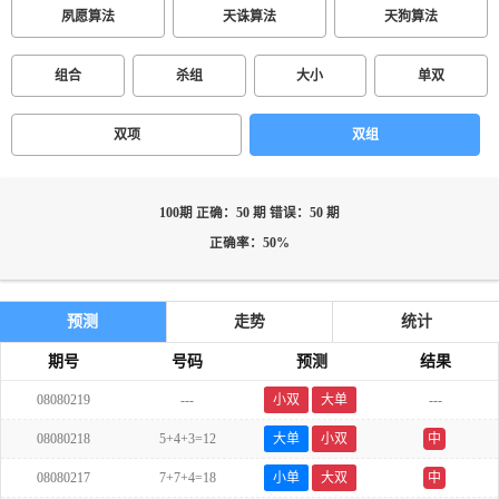
夙愿算法
天诛算法
天狗算法
组合
杀组
大小
单双
双项
双组
100期 正确：50 期 错误：50 期
正确率：50%
预测
走势
统计
期号
号码
预测
结果
08080219
---
小双
大单
---
08080218
5+4+3=12
大单
小双
中
08080217
7+7+4=18
小单
大双
中