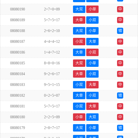
08080190
2+7+0=09
大双
小单
中
08080189
5+7+5=17
大单
小双
中
08080188
2+6+2=10
大双
小单
错
08080187
4+4+4=12
小双
大单
中
08080186
1+4+7=12
大单
小双
中
08080185
8+8+0=16
大双
小单
中
08080184
9+2+6=17
大单
小双
中
08080183
9+5+1=15
小双
大单
中
08080182
0+2+5=07
大单
小双
错
08080181
5+7+5=17
小双
大单
中
08080180
2+2+5=09
小单
大双
中
08080179
2+8+7=17
大双
小单
错