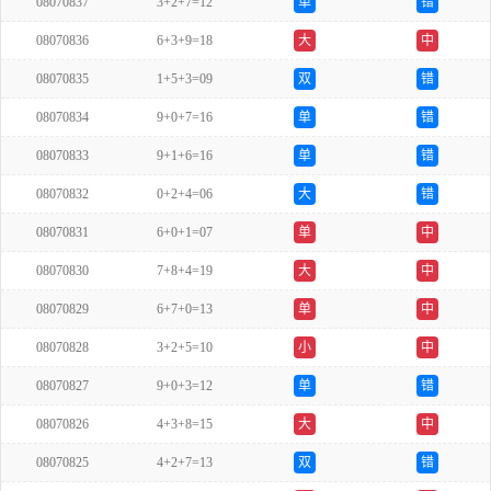
08070837
3+2+7=12
单
错
08070836
6+3+9=18
大
中
08070835
1+5+3=09
双
错
08070834
9+0+7=16
单
错
08070833
9+1+6=16
单
错
08070832
0+2+4=06
大
错
08070831
6+0+1=07
单
中
08070830
7+8+4=19
大
中
08070829
6+7+0=13
单
中
08070828
3+2+5=10
小
中
08070827
9+0+3=12
单
错
08070826
4+3+8=15
大
中
08070825
4+2+7=13
双
错