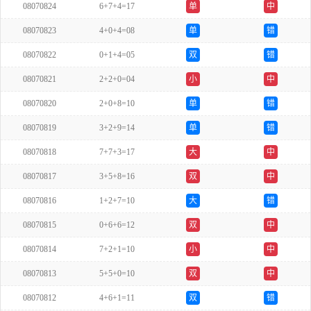
08070824
6+7+4=17
单
中
08070823
4+0+4=08
单
错
08070822
0+1+4=05
双
错
08070821
2+2+0=04
小
中
08070820
2+0+8=10
单
错
08070819
3+2+9=14
单
错
08070818
7+7+3=17
大
中
08070817
3+5+8=16
双
中
08070816
1+2+7=10
大
错
08070815
0+6+6=12
双
中
08070814
7+2+1=10
小
中
08070813
5+5+0=10
双
中
08070812
4+6+1=11
双
错