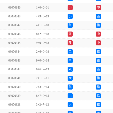
08070849
1+0+0=01
小
中
08070848
4+9+6=19
小
错
08070847
4+1+5=10
单
错
08070846
8+2+8=18
双
中
08070845
9+0+9=18
双
中
08070844
2+6+0=08
单
错
08070843
9+0+5=14
单
错
08070842
0+6+7=13
双
错
08070841
2+1+8=11
大
错
08070840
2+3+9=14
单
错
08070839
8+7+0=15
小
错
08070838
3+3+7=13
大
错