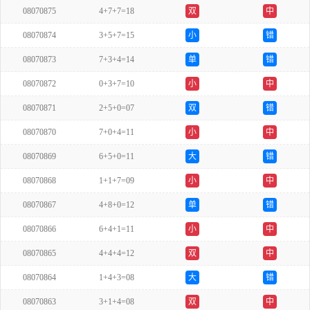
08070875
4+7+7=18
双
中
08070874
3+5+7=15
小
错
08070873
7+3+4=14
单
错
08070872
0+3+7=10
小
中
08070871
2+5+0=07
双
错
08070870
7+0+4=11
小
中
08070869
6+5+0=11
大
错
08070868
1+1+7=09
小
中
08070867
4+8+0=12
单
错
08070866
6+4+1=11
小
中
08070865
4+4+4=12
双
中
08070864
1+4+3=08
大
错
08070863
3+1+4=08
双
中