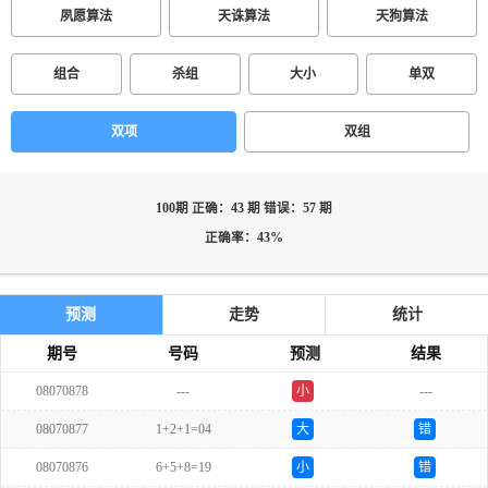
夙愿算法
天诛算法
天狗算法
组合
杀组
大小
单双
双项
双组
100期 正确：43 期 错误：57 期
正确率：43%
预测
走势
统计
期号
号码
预测
结果
08070878
---
小
---
08070877
1+2+1=04
大
错
08070876
6+5+8=19
小
错