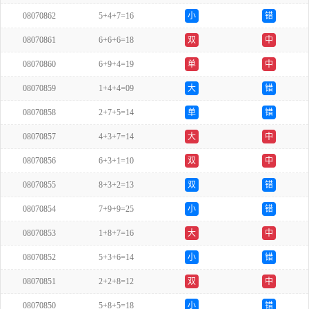
08070862
5+4+7=16
小
错
08070861
6+6+6=18
双
中
08070860
6+9+4=19
单
中
08070859
1+4+4=09
大
错
08070858
2+7+5=14
单
错
08070857
4+3+7=14
大
中
08070856
6+3+1=10
双
中
08070855
8+3+2=13
双
错
08070854
7+9+9=25
小
错
08070853
1+8+7=16
大
中
08070852
5+3+6=14
小
错
08070851
2+2+8=12
双
中
08070850
5+8+5=18
小
错