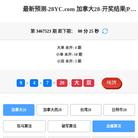
最新预测-28YC.com 加拿大28-开奖结果|PC结果在线咪牌|加拿大28在线预测网|加拿大pc在线_专注研究在线加拿大预测！
第
3467523
期 距下期：
00
分
25
秒
大单
未开:
4
期
小单
未开:
10
期
小双
未开:
3
期
9
4
7
20
大
双
咪牌
+
+
=
-
加拿大28
加拿大西28
台湾28
比特币28
狂马算法
破军算法
血屠算法