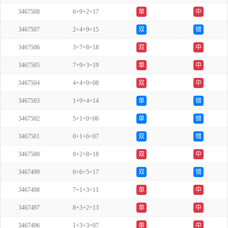
3467508
6+9+2=17
单
中
3467507
2+4+9=15
双
错
3467506
3+7+8=18
双
中
3467505
7+9+3=19
单
中
3467504
4+4+0=08
双
中
3467503
1+9+4=14
单
错
3467502
5+1+0=06
单
错
3467501
0+1+6=07
双
错
3467500
8+2+8=18
双
中
3467499
6+6+5=17
双
错
3467498
7+1+3=11
单
中
3467497
8+3+2=13
单
中
3467496
1+3+3=07
单
中