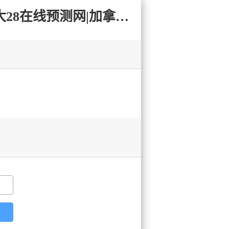
最新预测-28YC.com 加拿大28-开奖结果|PC结果在线咪牌|加拿大28在线预测网|加拿大pc在线_专注研究在线加拿大预测！