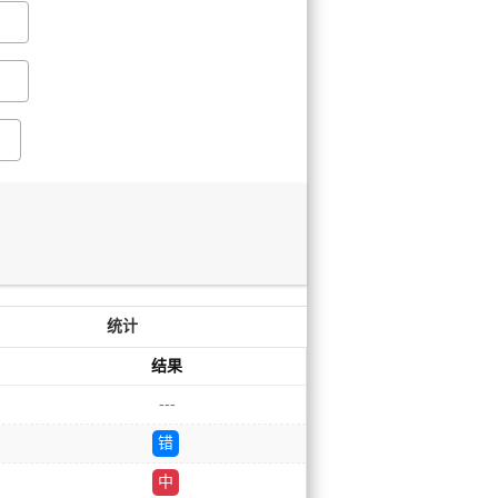
统计
结果
---
错
中