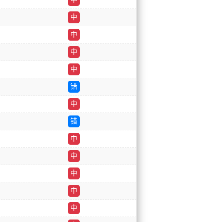
中
中
中
中
错
中
错
中
中
中
中
中