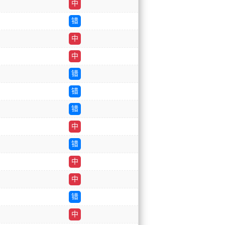
中
错
中
中
错
错
错
中
错
中
中
错
中