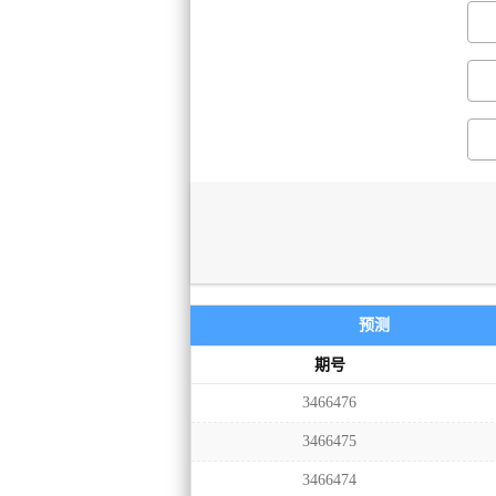
预测
期号
3466476
3466475
3466474