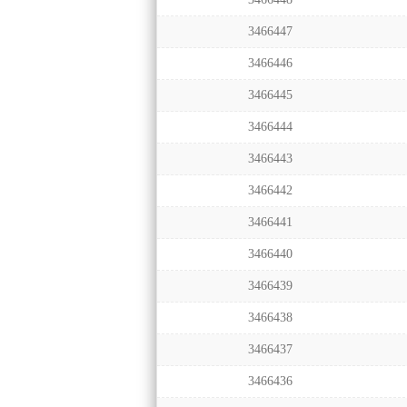
3466447
3466446
3466445
3466444
3466443
3466442
3466441
3466440
3466439
3466438
3466437
3466436