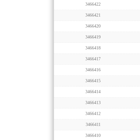
3466422
3466421
3466420
3466419
3466418
3466417
3466416
3466415
3466414
3466413
3466412
3466411
3466410