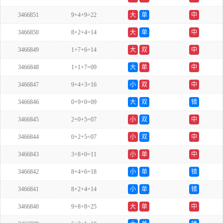
3466851
9+4+9=22
大
单
中
3466850
8+2+4=14
大
单
中
3466849
1+7+6=14
大
双
中
3466848
1+1+7=09
大
单
中
3466847
9+4+3=16
小
双
中
3466846
0+9+0=09
大
双
错
3466845
2+0+5=07
小
双
中
3466844
0+2+5=07
小
双
中
3466843
3+8+0=11
小
单
中
3466842
8+4+6=18
小
单
错
3466841
8+2+4=14
小
单
错
3466840
9+8+8=25
大
单
中