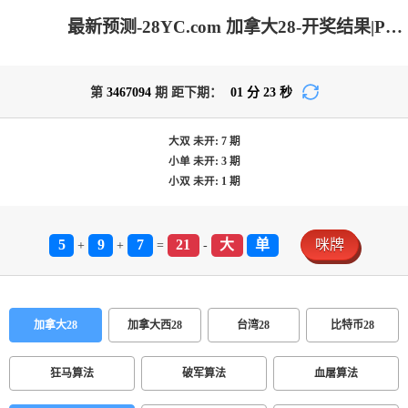
最新预测-28YC.com 加拿大28-开奖结果|PC结果在线咪牌|加拿大28在线预测网|加拿大pc在线_专注研究在线加拿大预测！
第
3467094
期 距下期：
01
分
23
秒
大双
未开:
7
期
小单
未开:
3
期
小双
未开:
1
期
5
9
7
21
大
单
咪牌
+
+
=
-
加拿大28
加拿大西28
台湾28
比特币28
狂马算法
破军算法
血屠算法