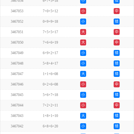
3467054
6+7+5=18
小
错
3467053
7+0+5=12
小
中
3467052
0+9+9=18
小
错
3467051
7+5+5=17
大
中
3467050
7+6+6=19
大
中
3467049
6+9+2=17
小
错
3467048
5+8+4=17
小
错
3467047
1+1+6=08
大
错
3467046
0+2+6=08
小
中
3467045
5+6+7=18
小
错
3467044
7+2+2=11
小
中
3467043
1+8+1=10
大
错
3467042
6+8+6=20
小
错