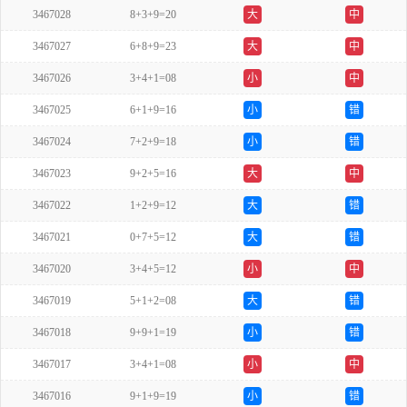
3467028
8+3+9=20
大
中
3467027
6+8+9=23
大
中
3467026
3+4+1=08
小
中
3467025
6+1+9=16
小
错
3467024
7+2+9=18
小
错
3467023
9+2+5=16
大
中
3467022
1+2+9=12
大
错
3467021
0+7+5=12
大
错
3467020
3+4+5=12
小
中
3467019
5+1+2=08
大
错
3467018
9+9+1=19
小
错
3467017
3+4+1=08
小
中
3467016
9+1+9=19
小
错