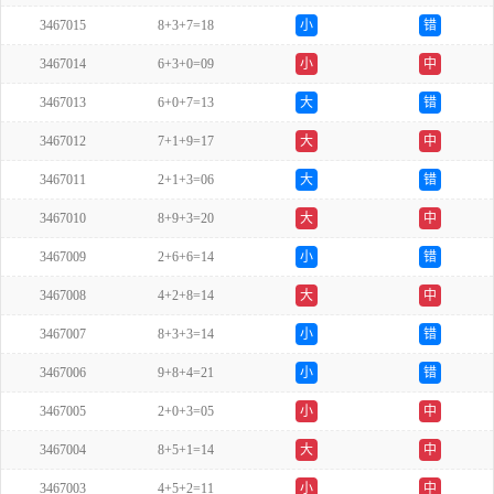
3467015
8+3+7=18
小
错
3467014
6+3+0=09
小
中
3467013
6+0+7=13
大
错
3467012
7+1+9=17
大
中
3467011
2+1+3=06
大
错
3467010
8+9+3=20
大
中
3467009
2+6+6=14
小
错
3467008
4+2+8=14
大
中
3467007
8+3+3=14
小
错
3467006
9+8+4=21
小
错
3467005
2+0+3=05
小
中
3467004
8+5+1=14
大
中
3467003
4+5+2=11
小
中