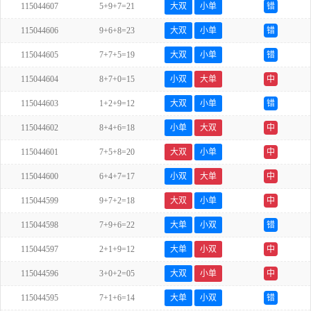
115044607
5+9+7=21
大双
小单
错
115044606
9+6+8=23
大双
小单
错
115044605
7+7+5=19
大双
小单
错
115044604
8+7+0=15
小双
大单
中
115044603
1+2+9=12
大双
小单
错
115044602
8+4+6=18
小单
大双
中
115044601
7+5+8=20
大双
小单
中
115044600
6+4+7=17
小双
大单
中
115044599
9+7+2=18
大双
小单
中
115044598
7+9+6=22
大单
小双
错
115044597
2+1+9=12
大单
小双
中
115044596
3+0+2=05
大双
小单
中
115044595
7+1+6=14
大单
小双
错