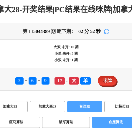
第
115044389
期 距下期：
02
分
52
秒
大双
未开:
10
期
小单
未开:
5
期
小双
未开:
1
期
2
+
6
+
9
=
17
-
大
单
咪牌
加拿大28
加拿大西28
台湾28
比特币28
狂马算法
破军算法
血屠算法