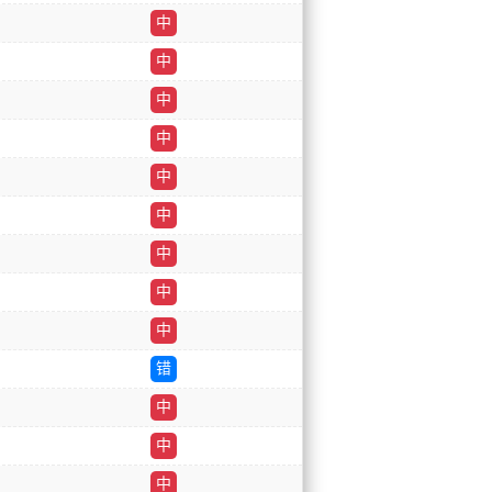
中
中
中
中
中
中
中
中
中
错
中
中
中