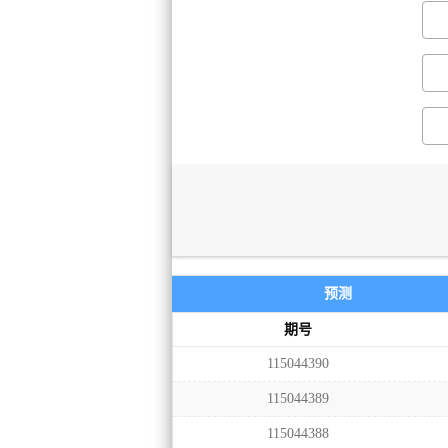
预测
期号
115044390
115044389
115044388