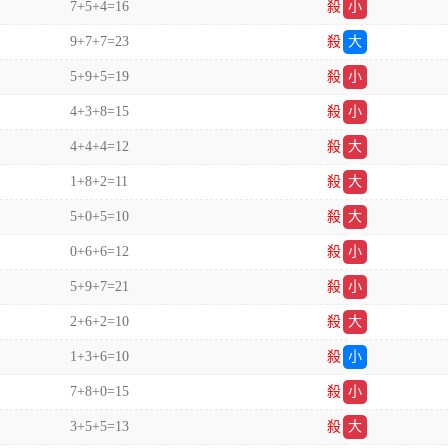
7+5+4=16
殺
小
单
9+7+7=23
殺
大
单
5+9+5=19
殺
小
双
4+3+8=15
殺
小
双
4+4+4=12
殺
大
双
1+8+2=11
殺
大
单
5+0+5=10
殺
大
双
0+6+6=12
殺
小
单
5+9+7=21
殺
小
双
2+6+2=10
殺
大
双
1+3+6=10
殺
小
双
7+8+0=15
殺
小
双
3+5+5=13
殺
大