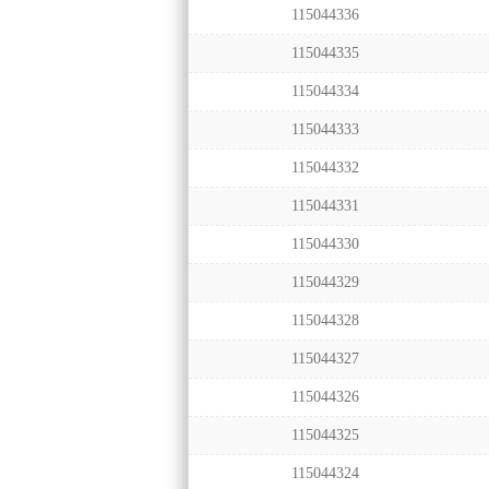
115044336
115044335
115044334
115044333
115044332
115044331
115044330
115044329
115044328
115044327
115044326
115044325
115044324