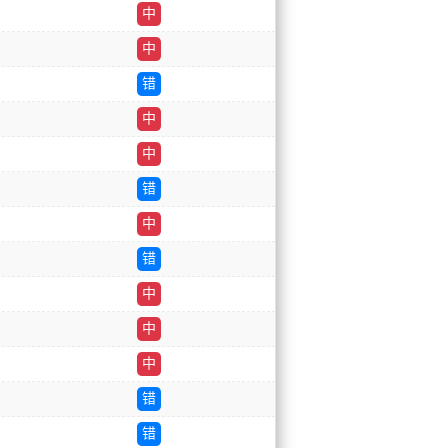
中
中
错
中
中
错
中
错
中
中
中
错
错