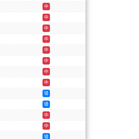
中
中
中
中
中
中
中
中
错
错
中
中
错