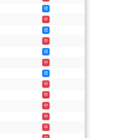
错
中
错
中
错
中
错
中
中
中
中
中
中