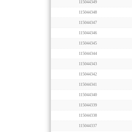
115044349
115044348
115044347
115044346
115044345
115044344
115044343
115044342
115044341
115044340
115044339
115044338
115044337