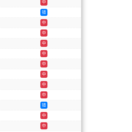
中
错
中
中
中
中
中
中
中
中
错
中
中