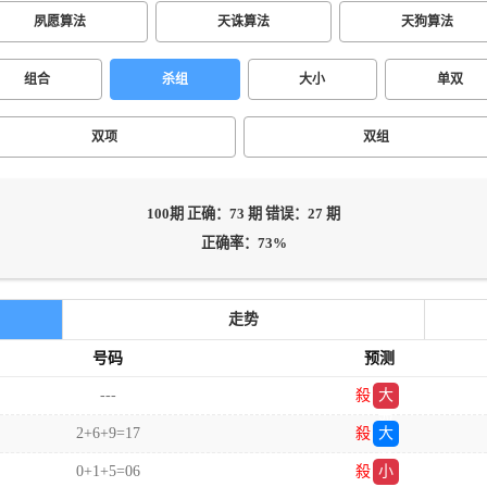
夙愿算法
天诛算法
天狗算法
组合
杀组
大小
单双
双项
双组
100期 正确：73 期 错误：27 期
正确率：73%
走势
号码
预测
---
殺
大
双
2+6+9=17
殺
大
单
0+1+5=06
殺
小